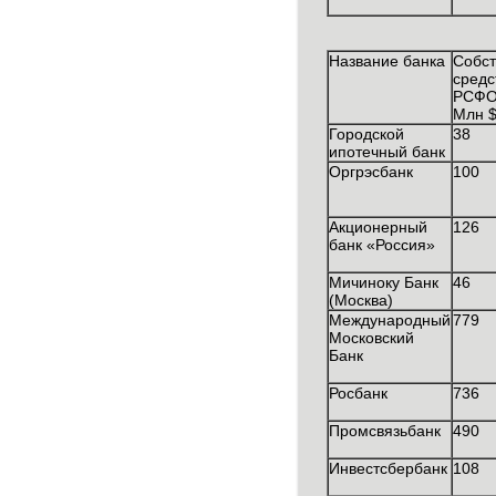
Название банка
Собс
средс
РСФ
Млн 
Городской
38
ипотечный банк
Оргрэсбанк
100
Акционерный
126
банк «Россия»
Мичиноку Банк
46
(Москва)
Международный
779
Московский
Банк
Росбанк
736
Промсвязьбанк
490
Инвестсбербанк
108