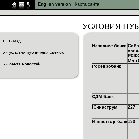
English version
|
Карта сайта
УСЛОВИЯ ПУ
-
назад
Название банка
Собс
сред
-
условия публичных сделок
РСФ
Млн 
-
лента новостей
Росевробанк
СДМ Банк
Юниаструм
227
Инвестторгбанк
130